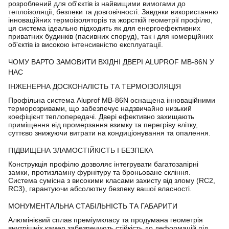
розроблений для об'єктів із найвищими вимогами до
теплоізоляції, безпеки та довговічності. Завдяки використанню
інноваційних термоізоляторів та жорсткій геометрії профілю,
ця система ідеально підходить як для енергоефективних
приватних будинків (пасивних споруд), так і для комерційних
об'єктів із високою інтенсивністю експлуатації.
ЧОМУ ВАРТО ЗАМОВИТИ ВХІДНІ ДВЕРІ ALUPROF MB-86N У
НАС
ІНЖЕНЕРНА ДОСКОНАЛІСТЬ ТА ТЕРМОІЗОЛЯЦІЯ
Профільна система Aluprof MB-86N оснащена інноваційними
терморозривами, що забезпечує надзвичайно низький
коефіцієнт теплопередачі. Двері ефективно захищають
приміщення від промерзання взимку та перегріву влітку,
суттєво знижуючи витрати на кондиціонування та опалення.
ПІДВИЩЕНА ЗЛАМОСТІЙКІСТЬ І БЕЗПЕКА
Конструкція профілю дозволяє інтегрувати багатозапірні
замки, протизламну фурнітуру та броньоване скління.
Система сумісна з високими класами захисту від злому (RC2,
RC3), гарантуючи абсолютну безпеку вашої власності.
МОНУМЕНТАЛЬНА СТАБІЛЬНІСТЬ ТА ГАБАРИТИ
Алюмінієвий сплав преміумкласу та продумана геометрія
внутрішніх камер забезпечують стійкість до деформацій під