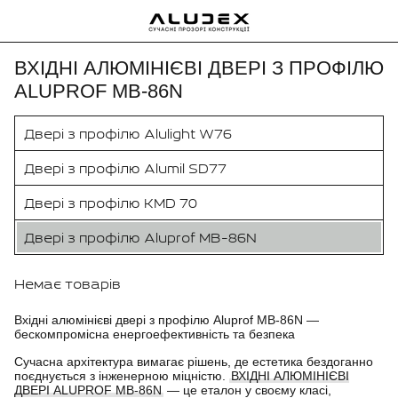
ВХІДНІ АЛЮМІНІЄВІ ДВЕРІ З ПРОФІЛЮ
ALUPROF MB-86N
Двері з профілю Alulight W76
Двері з профілю Alumil SD77
Двері з профілю KMD 70
Двері з профілю Aluprof MB-86N
Немає товарів
Вхідні алюмінієві двері з профілю Aluprof MB-86N —
бескомпромісна енергоефективність та безпека
Сучасна архітектура вимагає рішень, де естетика бездоганно
поєднується з інженерною міцністю.
ВХІДНІ АЛЮМІНІЄВІ
ДВЕРІ ALUPROF MB-86N
— це еталон у своєму класі,