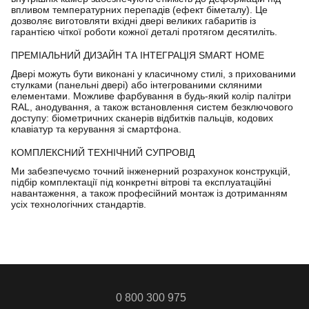
впливом температурних перепадів (ефект біметалу). Це
дозволяє виготовляти вхідні двері великих габаритів із
гарантією чіткої роботи кожної деталі протягом десятиліть.
ПРЕМІАЛЬНИЙ ДИЗАЙН ТА ІНТЕГРАЦІЯ SMART HOME
Двері можуть бути виконані у класичному стилі, з прихованими
стулками (панельні двері) або інтегрованими скляними
елементами. Можливе фарбування в будь-який колір палітри
RAL, анодування, а також встановлення систем безключового
доступу: біометричних сканерів відбитків пальців, кодових
клавіатур та керування зі смартфона.
КОМПЛЕКСНИЙ ТЕХНІЧНИЙ СУПРОВІД
Ми забезпечуємо точний інженерний розрахунок конструкцій,
підбір комплектації під конкретні вітрові та експлуатаційні
навантаження, а також професійний монтаж із дотриманням
усіх технологічних стандартів.
0 800 300 975