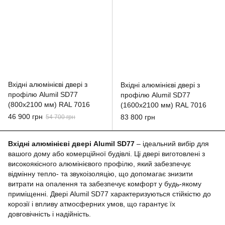
Вхідні алюмінієві двері з
Вхідні алюмінієві двері з
профілю Alumil SD77
профілю Alumil SD77
(800x2100 мм) RAL 7016
(1600x2100 мм) RAL 7016
46 900 грн
83 800 грн
54 700 грн
Вхідні алюмінієві двері Alumil SD77
– ідеальний вибір для
вашого дому або комерційної будівлі. Ці двері виготовлені з
високоякісного алюмінієвого профілю, який забезпечує
відмінну тепло- та звукоізоляцію, що допомагає знизити
витрати на опалення та забезпечує комфорт у будь-якому
приміщенні. Двері Alumil SD77 характеризуються стійкістю до
корозії і впливу атмосферних умов, що гарантує їх
довговічність і надійність.