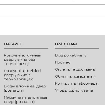
КАТАЛОГ
КЛІЄНТАМ
Розсувні алюмінієві
Вхід до кабінету
двері / вікна без
Про нас
термоізоляції
Оплата та доставка
Розсувні алюмінієві
двері / вікна з
Обмін та повернення
термоізоляцією
Контактна інформація
Вхідні алюмінієві двері
(розпашні)
Угода користувача
Міжкімнатні алюмінієві
двері (розпашні)