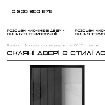
Перейти до основного контенту
0 800 300 975
РОЗСУВНІ АЛЮМІНІЄВІ ДВЕРІ /
РОЗСУВНІ АЛЮМІ
ВІКНА БЕЗ ТЕРМОІЗОЛЯЦІЇ
ВІКНА З ТЕРМО
Головна
Міжкімнатні скляні двері в стилі ЛОФТ (розпашні)
СКЛЯНІ ДВЕРІ В СТИЛІ Л