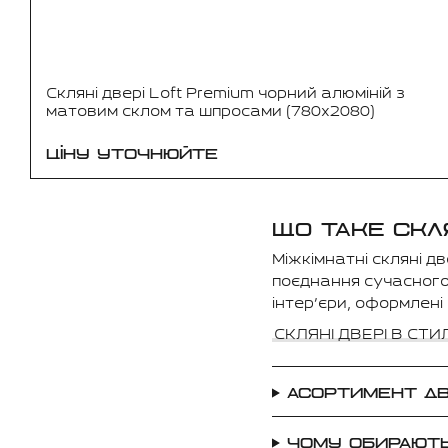
Скляні двері Loft Premium чорний алюміній з
матовим склом та шпросами (780x2080)
ЦІНУ УТОЧНЮЙТЕ
ЩО ТАКЕ СКЛЯ
Міжкімнатні скляні д
поєднання сучасного 
інтер’єри, оформлені 
СКЛЯНІ ДВЕРІ В СТ
АСОРТИМЕНТ Д
ЧОМУ ОБИРАЮТЬ 