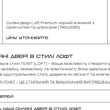
Скляні двері Loft Premium чорний алюміній з
сірим склом та шпросами (780x2080)
ЦІНУ УТОЧНЮЙТЕ
НІ ДВЕРІ В СТИЛІ ЛОФТ
вері в стилі ЛОФТ (LOFT) – Ваша можливість створити і
дизайну, мінімалізму та практичності. Вони ідеально 
в індустріальному стилі, додаючи їм легкості та елеган
ИЛІ ЛОФТ - ЦЕ СТИЛЬНИЙ ТА ВИШУКАНИЙ ВИГЛЯД ВАШ
ВЕРЕЙ
НАШІ СКЛЯНІ ДВЕРІ В СТИЛІ ЛОФТ