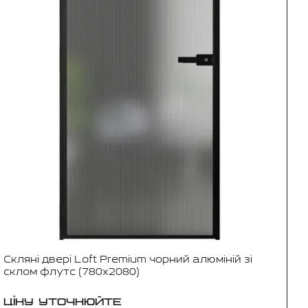
Скляні двері Loft Premium чорний алюміній зі
склом флутс (780x2080)
ЦІНУ УТОЧНЮЙТЕ