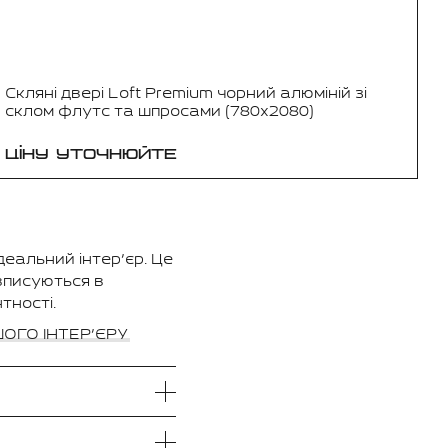
Скляні двері Loft Premium чорний алюміній зі
склом флутс та шпросами (780x2080)
ЦІНУ УТОЧНЮЙТЕ
деальний інтер’єр. Це
вписуються в
тності.
ОГО ІНТЕР’ЄРУ