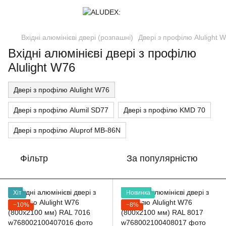
Вхідні алюмінієві двері (розпашні)
Двері з профілю Alulight 
Вхідні алюмінієві двері з профілю
Alulight W76
Двері з профілю Alulight W76
Двері з профілю Alumil SD77
Двері з профілю KMD 70
Двері з профілю Aluprof MB-86N
Фільтр
За популярністю
Хіт
Новинка
−10%
−8%