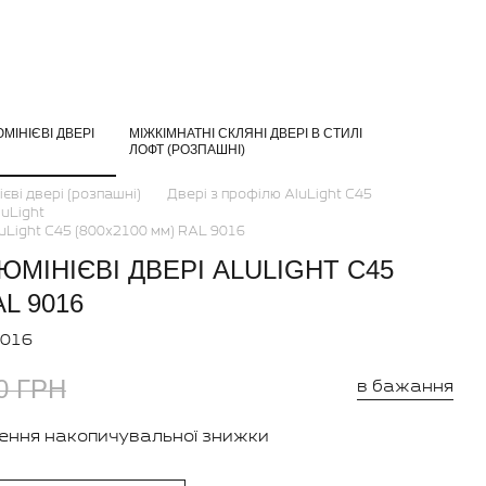
МІНІЄВІ ДВЕРІ
МІЖКІМНАТНІ СКЛЯНІ ДВЕРІ В СТИЛІ
ЛОФТ (РОЗПАШНІ)
єві двері (розпашні)
Двері з профілю AluLight C45
luLight
luLight C45 (800x2100 мм) RAL 9016
ЮМІНІЄВІ ДВЕРІ ALULIGHT C45
AL 9016
9016
0 ГРН
в бажання
ення накопичувальної знижки