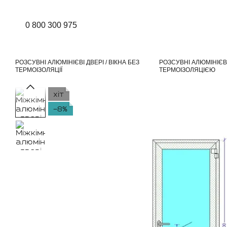
Перейти до основного контенту
0 800 300 975
РОЗСУВНІ АЛЮМІНІЄВІ ДВЕРІ / ВІКНА БЕЗ
РОЗСУВНІ АЛЮМІНІЄВІ 
ТЕРМОІЗОЛЯЦІЇ
ТЕРМОІЗОЛЯЦІЄЮ
хіт
−8%