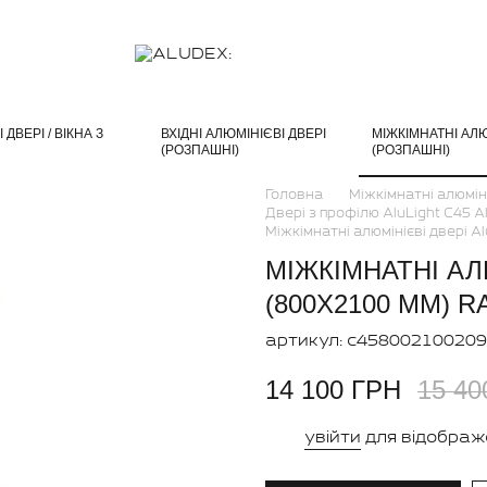
ДВЕРІ / ВІКНА З
ВХІДНІ АЛЮМІНІЄВІ ДВЕРІ
МІЖКІМНАТНІ АЛЮ
(РОЗПАШНІ)
(РОЗПАШНІ)
Головна
Міжкімнатні алюміні
Двері з профілю AluLight C45 A
Міжкімнатні алюмінієві двері A
МІЖКІМНАТНІ АЛ
(800X2100 ММ) R
артикул: c45800210020
14 100 ГРН
15 40
увійти
для відображ
%