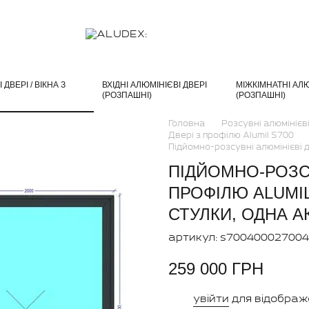
ДВЕРІ / ВІКНА З
ВХІДНІ АЛЮМІНІЄВІ ДВЕРІ
МІЖКІМНАТНІ АЛЮ
(РОЗПАШНІ)
(РОЗПАШНІ)
Головна
Розсувні алюмінієві
Двері з профілю Alumil S700
Підйомно-розсувні алюмінієві 
ПІДЙОМНО-РОЗСУ
ПРОФІЛЮ ALUMIL 
СТУЛКИ, ОДНА А
артикул: s70040002700
259 000 ГРН
увійти
для відображ
%