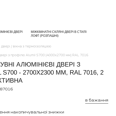
МІНІЄВІ ДВЕРІ
МІЖКІМНАТНІ СКЛЯНІ ДВЕРІ В СТИЛІ
ЛОФТ (РОЗПАШНІ)
 двері / вікна з термоізоляцією
двері з профілю Alumil S700 (4000x2700 мм) RAL 7016
ВНІ АЛЮМІНІЄВІ ДВЕРІ З
S700 - 2700X2300 ММ, RAL 7016, 2
КТИВНА
487016
в бажання
ення накопичувальної знижки