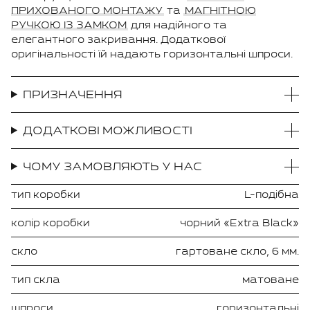
ПРИХОВАНОГО МОНТАЖУ
та
МАГНІТНОЮ
РУЧКОЮ ІЗ ЗАМКОМ
для надійного та
елегантного закривання. Додаткової
оригінальності їй надають горизонтальні шпроси.
ПРИЗНАЧЕННЯ
ДОДАТКОВІ МОЖЛИВОСТІ
ЧОМУ ЗАМОВЛЯЮТЬ У НАС
тип коробки
L-подібна
колір коробки
чорний «Extra Black»
скло
гартоване скло, 6 мм.
тип скла
матоване
шпроси
горизонтальні