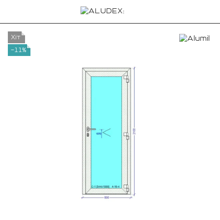
Хіт
−11%