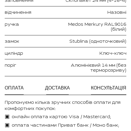
заповнення
Склопакет 24 мм (4-16-4)
відчинення
Назовні
ручка
Medos Merkury RAL9016
(білий)
замок
Stublina (одноточковий)
циліндр
Ключ-ключ
поріг
Алюмінієвий 14 мм (без
терморозриву)
ОПЛАТА
ДОСТАВКА
КОНСУЛЬТАЦІЯ
Пропонуємо кілька зручних способів оплати для
комфортних покупок:
онлайн оплата картою Visa / Mastercard;
оплата частинами Приват банк / Моно банк;