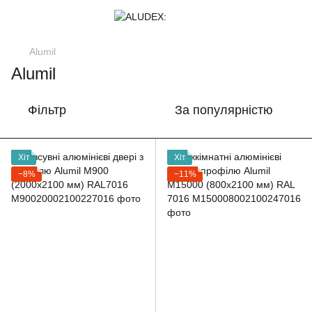
Alumil
Alumil
Фільтр
За популярністю
Хіт
Хіт
−8%
−11%